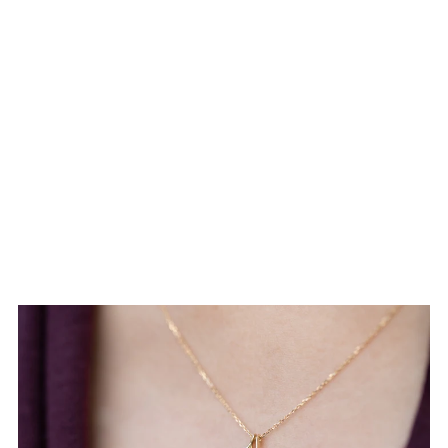
も
う
一
度
検
索
す
る