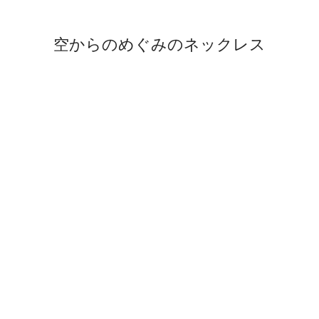
空からのめぐみのネックレス
も
う
一
度
検
索
す
る