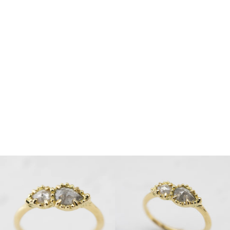
も
う
一
度
検
索
す
る