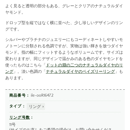
よく見ると透明の部分もある、グレーとクリアのナチュラルダイ
ヤモンド。
ドロップ型を縦ではなく横に並べた、少し珍しいデザインのリン
グです。
シルバーやプラチナのジュエリーにもコーディネートしやすいモ
ノトーンに分類される色調ですが、実物は強い輝きを放つダイヤ
モンド。指の幅にフィットするようなボリュームです。サイズは
変わりますが、同じデザインで温かみのある色のダイヤモンドを
使ったものはこちら「
ドットの淵の二つのナチュラルダイヤのリ
ング
」。淡い色調の「
ナチュラルダイヤのペイズリーリング
」も
あります。
ile-ooR1647.2
商品番号
リング
タイプ
リング号数
11号
(サイズのお直しをご希望の場合は、
お問い合わせ
くださ