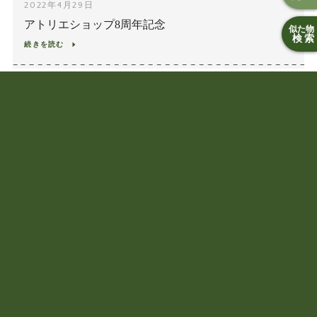
2022年4月29日
アトリエショップ8周年記念
似た物
検索
続きを読む
2020年10月24日
今年もVogue主催のFashion Night Out (In) に参加して
います
続きを読む