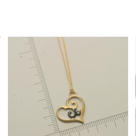
も
新
う
一
し
一
情
絡
度
象
げ
検
し
索