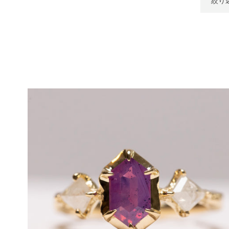
り
込
み
方
法