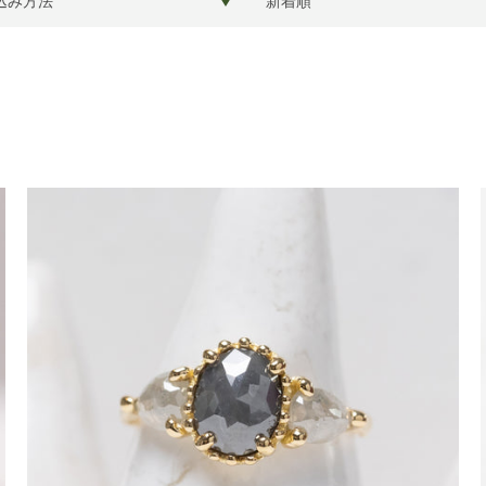
び
替
え
も
う
一
度
検
索